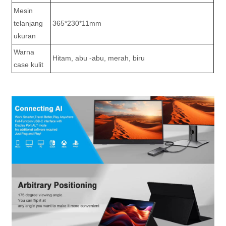
Mesin
telanjang
365*230*11mm
ukuran
Warna
Hitam, abu -abu, merah, biru
case kulit