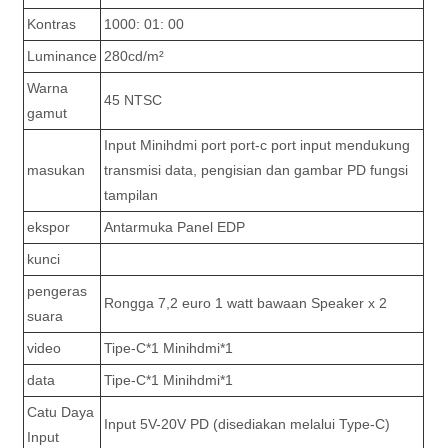
Kontras
1000: 01: 00
Luminance
280cd/m²
Warna
45 NTSC
gamut
Input Minihdmi port port-c port input mendukung
masukan
transmisi data, pengisian dan gambar PD fungsi
tampilan
ekspor
Antarmuka Panel EDP
kunci
pengeras
Rongga 7,2 euro 1 watt bawaan Speaker x 2
suara
video
Tipe-C*1 Minihdmi*1
data
Tipe-C*1 Minihdmi*1
Catu Daya
Input 5V-20V PD (disediakan melalui Type-C)
Input