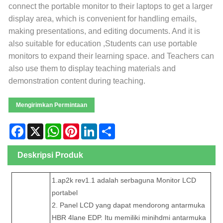
connect the portable monitor to their laptops to get a larger
display area, which is convenient for handling emails,
making presentations, and editing documents. And it is
also suitable for education ,Students can use portable
monitors to expand their learning space. and Teachers can
also use them to display teaching materials and
demonstration content during teaching.
Mengirimkan Permintaan
Facebook
X
WhatsApp
Pinterest
LinkedIn
Share
Deskripsi Produk
1.ap2k rev1.1 adalah serbaguna Monitor LCD
portabel
2. Panel LCD yang dapat mendorong antarmuka
HBR 4lane EDP. Itu memiliki minihdmi antarmuka