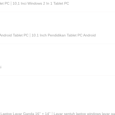
|
let PC
10,1 Inci Windows 2 In 1 Tablet PC
|
Android Tablet PC
10.1 Inch Pendidikan Tablet PC Android
i
|
|
Laptop Layar Ganda 16'' + 14''
Layar sentuh laptop windows layar ga