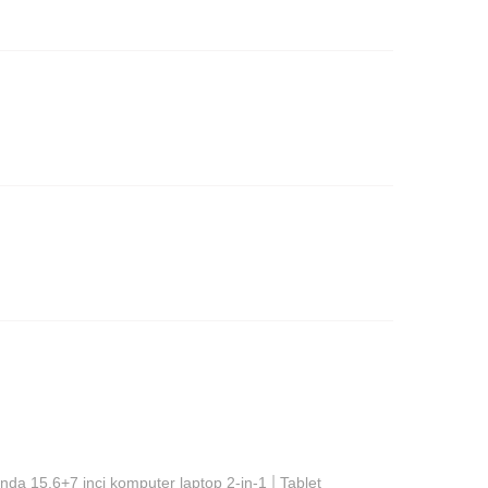
|
nda 15,6+7 inci komputer laptop 2-in-1
Tablet