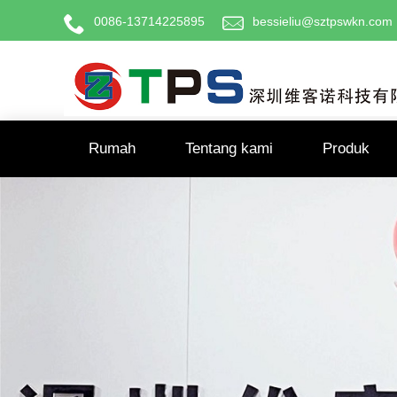
0086-13714225895
bessieliu@sztpswkn.com
Rumah
Tentang kami
Produk