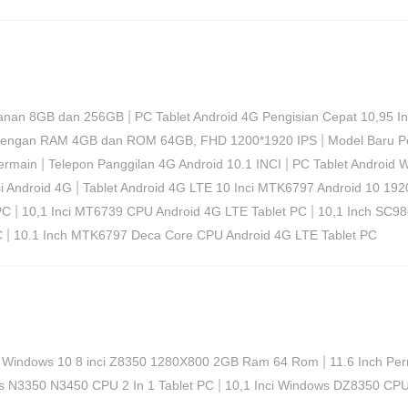
|
mpanan 8GB dan 256GB
PC Tablet Android 4G Pengisian Cepat 10,95 In
|
 PC dengan RAM 4GB dan ROM 64GB, FHD 1200*1920 IPS
Model Baru Pc
|
|
ermain
Telepon Panggilan 4G Android 10.1 INCI
PC Tablet Android W
|
i Android 4G
Tablet Android 4G LTE 10 Inci MTK6797 Android 10 1
|
|
PC
10,1 Inci MT6739 CPU Android 4G LTE Tablet PC
10,1 Inch SC98
|
C
10.1 Inch MTK6797 Deca Core CPU Android 4G LTE Tablet PC
|
n Windows 10 8 inci Z8350 1280X800 2GB Ram 64 Rom
11.6 Inch Pe
|
ws N3350 N3450 CPU 2 In 1 Tablet PC
10,1 Inci Windows DZ8350 CPU 