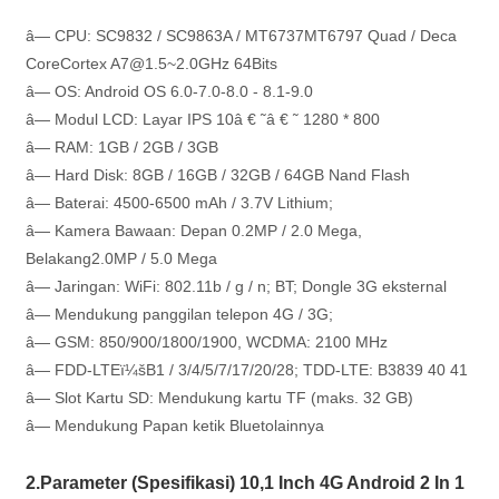
â— CPU: SC9832 / SC9863A / MT6737MT6797 Quad / Deca
CoreCortex A7@1.5~2.0GHz 64Bits
â— OS: Android OS 6.0-7.0-8.0 - 8.1-9.0
â— Modul LCD: Layar IPS 10â € ˜â € ˜ 1280 * 800
â— RAM: 1GB / 2GB / 3GB
â— Hard Disk: 8GB / 16GB / 32GB / 64GB Nand Flash
â— Baterai: 4500-6500 mAh / 3.7V Lithium;
â— Kamera Bawaan: Depan 0.2MP / 2.0 Mega,
Belakang2.0MP / 5.0 Mega
â— Jaringan: WiFi: 802.11b / g / n; BT; Dongle 3G eksternal
â— Mendukung panggilan telepon 4G / 3G;
â— GSM: 850/900/1800/1900, WCDMA: 2100 MHz
â— FDD-LTEï¼šB1 / 3/4/5/7/17/20/28; TDD-LTE: B3839 40 41
â— Slot Kartu SD: Mendukung kartu TF (maks. 32 GB)
â— Mendukung Papan ketik Bluetolainnya
2.Parameter (Spesifikasi) 10,1 Inch 4G Android 2 In 1