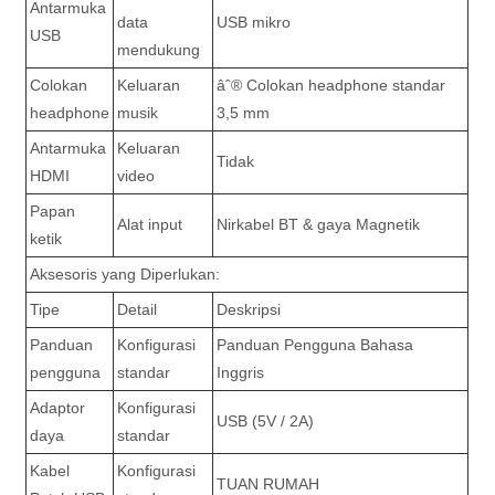
Antarmuka
data
USB mikro
USB
mendukung
Colokan
Keluaran
âˆ® Colokan headphone standar
headphone
musik
3,5 mm
Antarmuka
Keluaran
Tidak
HDMI
video
Papan
Alat input
Nirkabel BT & gaya Magnetik
ketik
Aksesoris yang Diperlukan:
Tipe
Detail
Deskripsi
Panduan
Konfigurasi
Panduan Pengguna Bahasa
pengguna
standar
Inggris
Adaptor
Konfigurasi
USB (5V / 2A)
daya
standar
Kabel
Konfigurasi
TUAN RUMAH