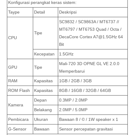
Konfigurasi perangkat keras sistem:
Taype
Detail
Deskripsi
SC9832 / SC9863A / MT6737 //
MT6797 / MT6753 Quad / Octa /
Tipe
DecaCore Cortex A7@1.5GHz 64
CPU
Bit
Kecepatan
1.5GHz
Mali-720 3D OPNE GL VE 2.0.0
GPU
Tipe
Memperbarui
RAM
Kapasitas
1GB / 2GB / 3GB
ROM Flash
Kapasitas
8GB / 16GB / 32GB / 64GB
Depan
0.3MP / 2.0MP
Kamera
Belakang
2.0MP / 5.0MP
Pembicara
Ukuran
Bawaan 8 / © / 1W speaker x 1
G-Sensor
Bawaan
Sensor percepatan gravitasi