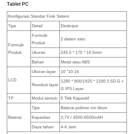
Tablet PC
Konfigurasi Standar Fisik Sistem
Tipe
Detail
Deskripsi
Formulir
2 dalam satu
Produk
Formulir
Produk
Ukuran
245,5 * 175 * 10,5mm
Bahan
Metal atau ABS
Ukuran layar
10 "10:16
LCD
1280 * 800/1920 * 1200 2.5D G +
Resolusi layar
G IPS Layar
TP
Modul sentuh
5 Titik Kapasitif
Tipe
Baterai polimer ion litium
Baterai
Kapasitas
3,7V / 4500-6500mAH
Daya tahan
4-6 Jam