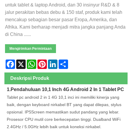
untuk tablet & laptop Android, dan 30 insinyur R&D & 8
jalur perakitan bebas debu & 150 staf, produk kami telah
mencakup sebagian besar pasar Eropa, Amerika, dan
Afrika. Kami berharap menjadi mitra jangka panjang Anda
di China ......
Mengirimkan Permintaan
Facebook
X
WhatsApp
Pinterest
LinkedIn
Share
Deskripsi Produk
1.Pendahuluan 10,1 Inch 4G Android 2 In 1 Tablet PC
Tablet pc android 2 in 1 4G 10,1 inci ini memiliki kinerja yang
baik, dengan keyboard nirkabel BT yang dapat dilepas, stylus
opsional. IPSScreen memastikan sudut pandang yang lebar.
Prosesor CPU mutil core berkecepatan tinggi. Dualband WiFi
2.4GHz / 5.0GHz lebih baik untuk koneksi nirkabel.