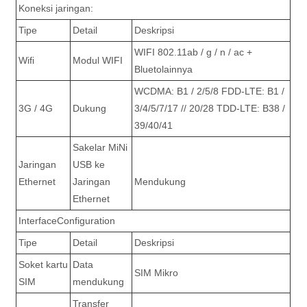
Koneksi jaringan:
Tipe
Detail
Deskripsi
WIFI 802.11ab / g / n / ac +
Wifi
Modul WIFI
Blueto
lainnya
WCDMA: B1 / 2/5/8 FDD-LTE: B1 /
3G / 4G
Dukung
3/4/5/7/17 // 20/28 TDD-LTE: B38 /
39/40/41
Sakelar MiNi
Jaringan
USB ke
Ethernet
Jaringan
Mendukung
Ethernet
InterfaceConfiguration
Tipe
Detail
Deskripsi
Soket kartu
Data
SIM Mikro
SIM
mendukung
Transfer